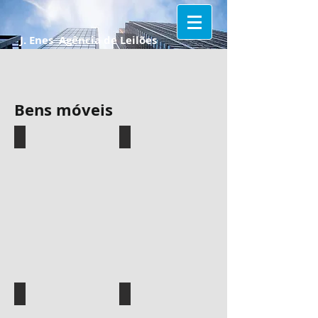
J. Enes Agência de Leilões
Bens móveis
Balcão frigorífico
Máquina de hamburgueres
Balança Exacta
Cofre